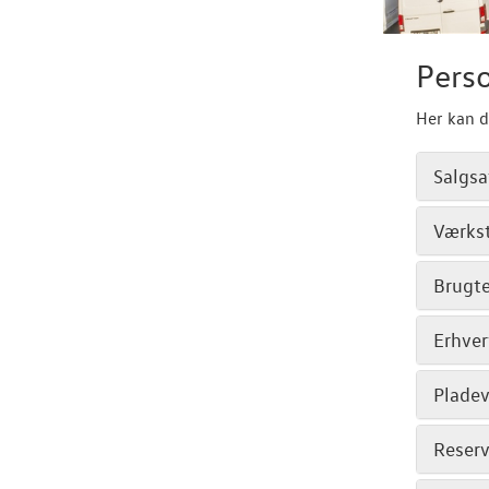
Pers
Her kan d
Salgsa
Værks
Brugte
Erhver
Plade
Reserv