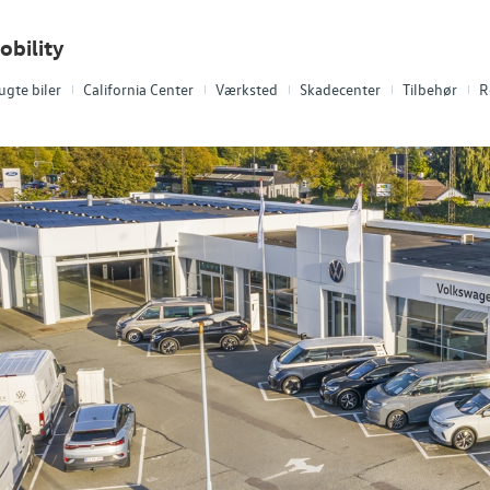
obility
ugte biler
California Center
Værksted
Skadecenter
Tilbehør
R