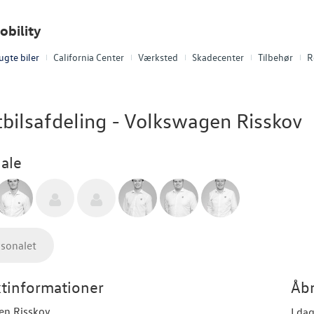
obility
ugte biler
California Center
Værksted
Skadecenter
Tilbehør
R
bilsafdeling - Volkswagen Risskov
ale
rsonalet
tinformationer
Åbn
en Risskov
I da