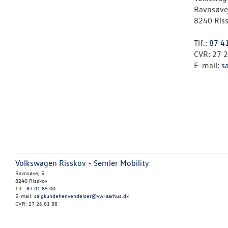
Ravnsøve
8240 Ris
Tlf.:
87 4
CVR: 27 
E-mail:
s
Volkswagen Risskov - Semler Mobility
Ravnsøvej 5
8240 Risskov
Tlf.:
87 41 85 00
E-mail:
salgkundehenvendelser@vw-aarhus.dk
CVR: 27 26 81 88