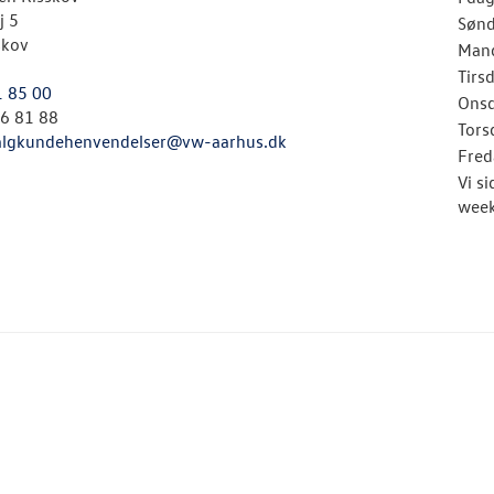
j 5
Søn
skov
Man
Tirs
1 85 00
Ons
26 81 88
Tors
algkundehenvendelser@vw-aarhus.dk
Fred
Vi s
week