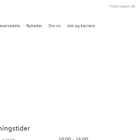
Volkswagen.dk
eservedele
Nyheder
Om os
Job og karriere
ingstider
g
10:00 - 16:00