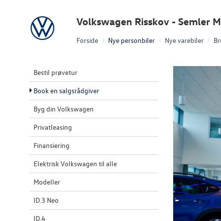
Volkswagen
Volkswagen Risskov - Semler M
Forside
Nye personbiler
Nye varebiler
Br
Bestil prøvetur
Book en salgsrådgiver
Byg din Volkswagen
Privatleasing
Finansiering
Elektrisk Volkswagen til alle
Modeller
ID.3 Neo
ID.4