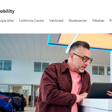
obility
ugte biler
California Center
Værksted
Skadecenter
Tilbehør
R