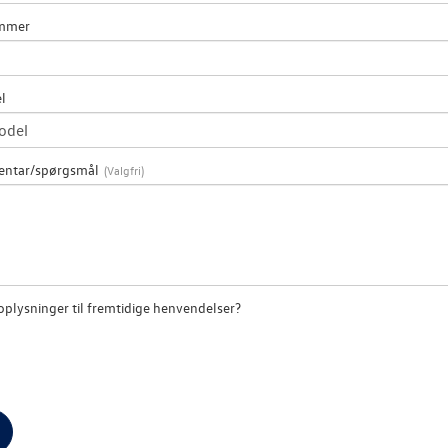
ummer
l
entar/spørgsmål
plysninger til fremtidige henvendelser?