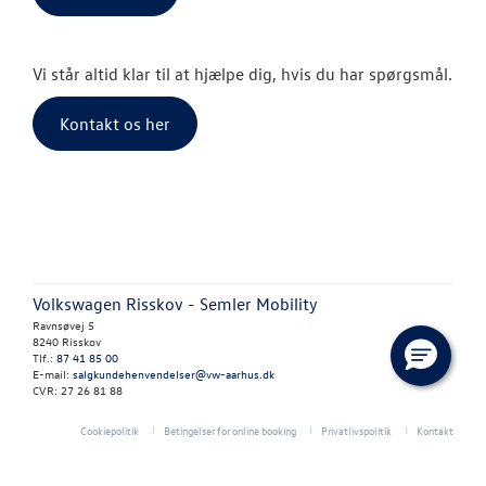
Vejhjælp
Vi står altid klar til at hjælpe dig, hvis du har spørgsmål.
Biludlejning
Kontakt os her
Hente/bringe
Lånecykel
Dækopbevar
Fælgerep
Volkswagen Risskov - Semler Mobility
Book tid til 
Ravnsøvej 5
8240 Risskov
Tlf.:
87 41 85 00
Rustbeskytte
E-mail:
salgkundehenvendelser@vw-aarhus.dk
CVR: 27 26 81 88
Synstjek
Cookiepolitik
Betingelser for online booking
Privatlivspolitik
Kontakt
Klimarens