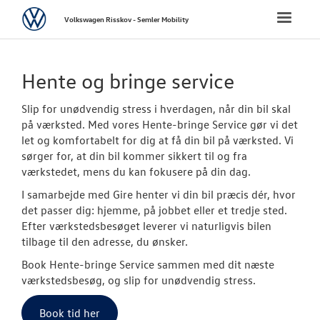
Volkswagen
Toggle
Volkswagen Risskov - Semler Mobility
naviga
FORSIDE
Hente og bringe service
NYE PERSONBI
Slip for unødvendig stress i hverdagen, når din bil skal
på værksted. Med vores Hente-bringe Service gør vi det
NYE VAREBILER
let og komfortabelt for dig at få din bil på værksted. Vi
sørger for, at din bil kommer sikkert til og fra
værkstedet, mens du kan fokusere på din dag.
BRUGTE BILER
I samarbejde med Gire henter vi din bil præcis dér, hvor
CALIFORNIA C
det passer dig: hjemme, på jobbet eller et tredje sted.
Efter værkstedsbesøget leverer vi naturligvis bilen
tilbage til den adresse, du ønsker.
VÆRKSTED
Book Hente-bringe Service sammen med dit næste
værkstedsbesøg, og slip for unødvendig stress.
Bestil tid på 
Book tid her
Koncepter og 