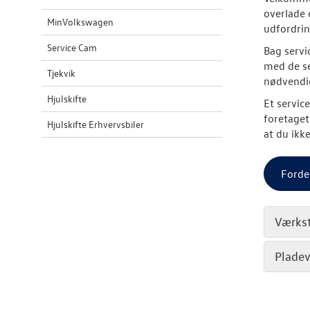
overlade 
MinVolkswagen
udfordrin
Service Cam
Bag servi
med de se
Tjekvik
nødvendig
Hjulskifte
Et service
foretaget
Hjulskifte Erhvervsbiler
at du ikk
Forde
Værks
Plade