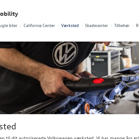
obility
ugte biler
California Center
Værksted
Skadecenter
Tilbehør
R
sted
 til dit autoriserede Volkswagen værksted. Vi har mange års er