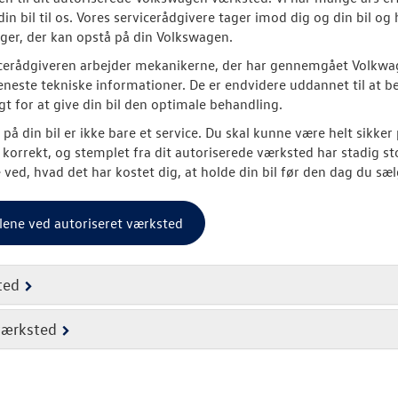
din bil til os. Vores servicerådgivere tager imod dig og din bil og
ger, der kan opstå på din Volkswagen.
cerådgiveren arbejder mekanikerne, der har gennemgået Volkwag
neste tekniske informationer. De er endvidere uddannet til at be
t for at give din bil den optimale behandling.
 på din bil er ikke bare et service. Du skal kunne være helt sikker
 korrekt, og stemplet fra dit autoriserede værksted har stadig s
e ved, hvad det har kostet dig, at holde din bil før den dag du sæ
lene ved autoriseret værksted
ted
værksted