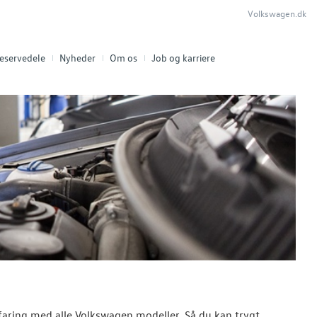
Volkswagen.dk
eservedele
Nyheder
Om os
Job og karriere
faring med alle Volkswagen modeller. Så du kan trygt