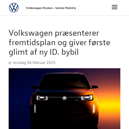
Volkswagen
Toggle
Volkswagen Risskov - Semler Mobility
naviga
FORSIDE
Volkswagen præsenterer
NYE PERSONBI
fremtidsplan og giver første
glimt af ny ID. bybil
NYE VAREBILER
torsdag 06 februar 2025
BRUGTE BILER
CALIFORNIA C
VÆRKSTED
SKADECENTER