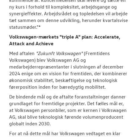
kommende år. Koncernledelsen skal levere og sætte en
ny kurs i forhold til kompleksitet, arbejdsgange og
synergieffekter. Arbejdsrådet og topledelsen vil arbejde
tæt sammen om denne udvikling, herunder kvartalsvise
statusmøder."*
Volkswagen-mærkets "triple A" plan: Accelerate,
Attack and Achieve
Med aftalen
"Zukunft Volkswagen"
(Fremtidens
Volkswagen) blev Volkswagen AG og
medarbejderrepræsentanter i slutningen af december
2024 enige om en vision for fremtiden, der kombinerer
økonomisk stabilitet, beskæftigelse og teknologisk
førerposition inden for bæredygtig mobilitet.
De bindende mål og de aftalte foranstaltninger danner
grundlaget for fremtidige projekter. Det fælles mål er,
at Volkswagen personbiler, som er kernen i Volkswagen
AG, skal blive teknologisk førende volumenproducent
globalt inden 2030.
For at nå dette mål har Volkswagen vedtaget en klar