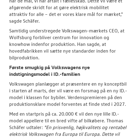
når de mål, vi har aftalt i fællesskab. Dette vil være et
afgørende skridt for at gøre elektrisk mobilitet
attraktiv for alle – det er vores klare mål for mærket,"
sagde Schäfer.
Samtidig understregede Volkswagen-mærkets CEO, at
Wolfsburg forbliver centrum for innovation og
knowhow indenfor produktion. Han sagde, at
hovedfabrikken vil sætte nye standarder inden for
bilproduktion.
Første smugkig på Volkswagens nye
indstigningsmodel i ID.-familien
Volkswagen planlægger at præsentere en ny konceptbil
i starten af marts, der vil være en forsmag på en ny ID.-
model i klassen for bybiler. Verdenspremieren på den
produktionsklare model forventes at finde sted i 2027.
Med en startpris på ca. 20.000 € vil den nye lille ID.-
model appellere til en bred vifte af bilkøbere. Thomas
Schäfer udtaler:
"En prisvenlig, højkvalitets og rentabel
elektrisk Volkswagen fra Europa til Europa. Dette vil