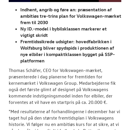
TILBEHØR
Indhent, angrib og føre an: præsentation af
ambitiøs tre-trins plan for Volkswagen-mærket
RESERVEDELE
frem til 2030
Ny ID.-model i bybilsklassen markerer et
NYHEDER
vigtigt skridt
Fremtidssikrede udsigter: hovedfabrikken i
Tilmeld dig V
Wolfsburg bliver spydspids i produktionen af
Danmarks nyh
nye elbiler i kompaktklassen bygget på SSP-
platformen
Aktuelt
Thomas Schäfer, CEO for Volkswagen-mærket,
præsenterede i dag planerne for fremtiden for
OM OS
kernemærket i Volkswagen Group. Medarbejderne fik
også det første glimt af designet på Volkswagens
JOB OG KARRI
kommende indstigningsmodel inden for elbiler, der
forventes at vil have en startpris på ca. 20.000 €.
"Med resultaterne af forhandlingerne i december har vi
taget hul på den største fremtidsplan i Volkswagens
historie. Vi følger nu en ambitiøs kurs for at sikre, at vi