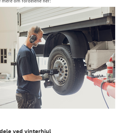
e mere om fordelene her:
dele ved vinterhjul