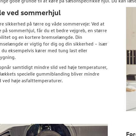
nge gode grunde til at køre på sæsonspecifikke hjul. Du kan læs
le ved sommerhjul
re sikkerhed på tørre og våde sommerveje: Ved at
e på sommerhjul, får du et bedre vejgreb, en større
bilitet og en kortere bremselængde. Din
mselængde er vigtig for dig og din sikkerhed – især
s du eksempelvis kører med tung last eller
ygning.
opnår samtidigt mindre slid ved høje temperaturer,
dækkets specielle gummiblanding bliver mindre
d ved høje asfalttemperaturer.
For