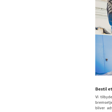
Bestil 
Vi tilby
bremsetj
bliver a