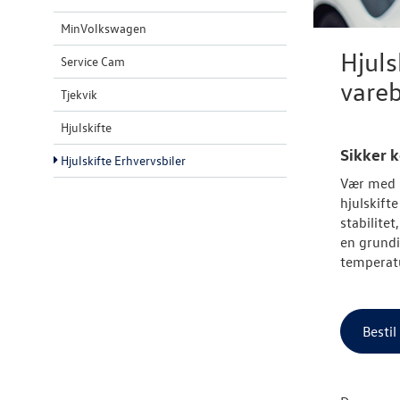
MinVolkswagen
Hjuls
Service Cam
vareb
Tjekvik
Hjulskifte
Sikker 
Hjulskifte Erhvervsbiler
Vær med t
hjulskift
stabilitet
en grundi
temperatu
Bestil