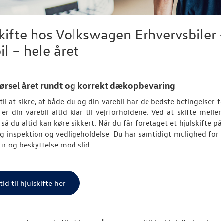
kifte hos Volkswagen Erhvervsbiler –
il – hele året
kørsel året rundt og korrekt dækopbevaring
il at sikre, at både du og din varebil har de bedste betingelser f
e er din varebil altid klar til vejrforholdene. Ved at skifte m
, så du altid kan køre sikkert. Når du får foretaget et hjulskifte
g inspektion og vedligeholdelse. Du har samtidigt mulighed for
r og beskyttelse mod slid.
 tid til hjulskifte her