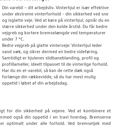
Din varebil – dit arbejdsliv. Vinterhjul er især effektive
under ekstreme vinterforhold - din sikkerhed ved sne
og isglatte veje. Ved at køre på vinterhjul, opnår du en
større sikkerhed under den kolde årstid. Du får bedre
vejgreb og kortere bremselængde ved temperaturer
under 7 °C.
Bedre vejgreb på glatte vinterveje: Vinterhjul leder
vand væk, og sikrer dermed en bedre sideføring.
Samtidigt er hjulenes slidbaneblanding, profil og
profillameller, ideelt tilpasset til de vinterlige forhold.
Har du en el-varebil, så kan de rette dæk også
forlænge din rækkevidde, så du har mest mulig
oppetid i løbet af din arbejdsdag.
gt for din sikkerhed på vejene. Ved at kombinere et
ermed også din oppetid i en travl hverdag. Bremserne
erer optimalt under alle forhold. Ved bremsetjek med