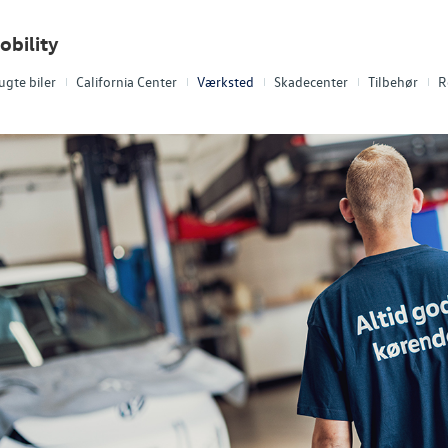
obility
ugte biler
California Center
Værksted
Skadecenter
Tilbehør
R