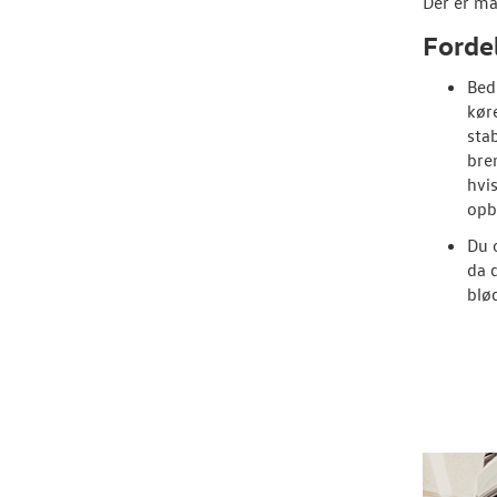
Der er ma
Forde
Bed
kør
sta
bre
hvi
opb
Du 
da 
blø