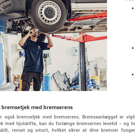
et bremsetjek med bremserens
der også bremsetjek med bremserens. Bremseanlægget er vigti
ek med hjulskifte, kan du forlænge bremsernes levetid – og h
dskilt, renset og smurt, hvilket sikrer at dine bremser fung