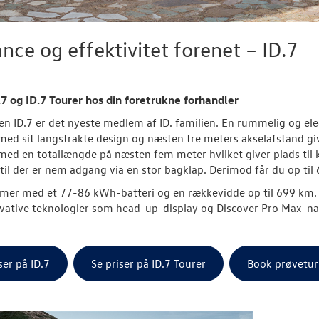
nce og effektivitet forenet – ID.7
7 og ID.7 Tourer hos din foretrukne forhandler
n ID.7 er det nyeste medlem af ID. familien. En rummelig og eleg
med sit langstrakte design og næsten tre meters akselafstand give
d en totallængde på næsten fem meter hvilket giver plads til 
ortil der er nem adgang via en stor bagklap. Derimod får du op til 
mer med et 77-86 kWh-batteri og en rækkevidde op til 699 km. 
vative teknologier som head-up-display og Discover Pro Max-n
ser på ID.7
Se priser på ID.7 Tourer
Book prøvetur