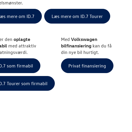
elsmønster.
æs mere om ID.7
Læs mere om ID.7 Tourer
 er den
oplagte
Med
Volkswagen
abil
med attraktiv
bilfinansiering
kan du få
atningsværdi.
din nye bil hurtigt.
D.7 som firmabil
Privat finansiering
D.7 Tourer som firmabil