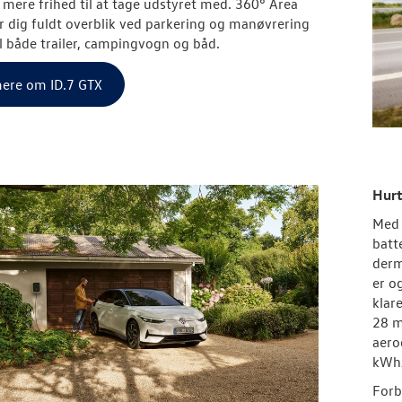
mere frihed til at tage udstyret med.
360° Area
r dig fuldt overblik ved parkering og manøvrering
til både trailer, campingvogn og båd.
ere om ID.7 GTX
Hurt
Med 
batt
derm
er o
klar
28 m
aero
kWh
Forb