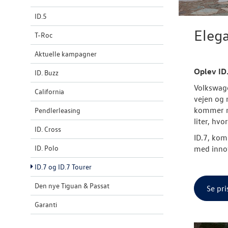
ID.5
Elega
T-Roc
Aktuelle kampagner
Oplev ID.
ID. Buzz
Volkswage
California
vejen og 
kommer me
Pendlerleasing
liter, hv
ID. Cross
ID.7, kom
ID. Polo
med inno
ID.7 og ID.7 Tourer
Den nye Tiguan & Passat
Se pri
Garanti