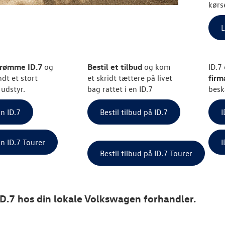
kørs
L
drømme ID.7
og
Bestil et tilbud
og kom
ID.7
ndt et stort
et skridt tættere på livet
firm
 udstyr.
bag rattet i en ID.7
besk
n ID.7
Bestil tilbud på ID.7
I
n ID.7 Tourer
I
Bestil tilbud på ID.7 Tourer
D.7 hos din lokale Volkswagen forhandler.