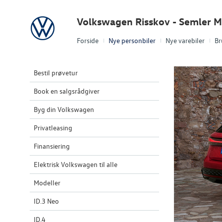
Volkswagen
Volkswagen Risskov - Semler M
Forside
Nye personbiler
Nye varebiler
Br
Bestil prøvetur
Book en salgsrådgiver
Byg din Volkswagen
Privatleasing
Finansiering
Elektrisk Volkswagen til alle
Modeller
ID.3 Neo
ID.4