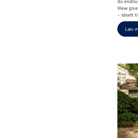
du endnu 
View
give
– ideelt 
Læs m