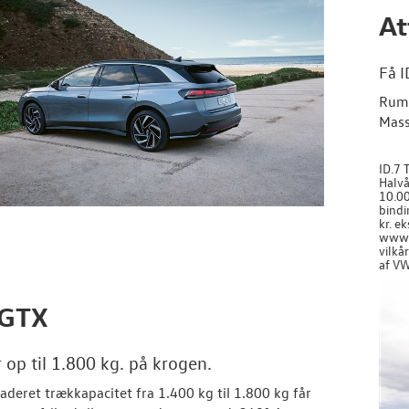
At
Få I
Rumm
Mass
ID.7 
Halvå
10.00
bindi
kr. e
www.v
vilkå
af VW
 GTX
 op til 1.800 kg. på krogen.
aderet trækkapacitet fra
1.400 kg til 1.800 kg
får