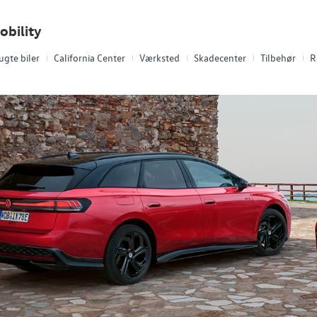
obility
ugte biler
California Center
Værksted
Skadecenter
Tilbehør
R