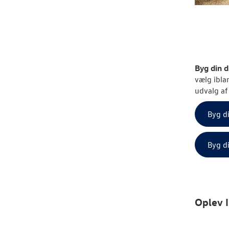
Byg din 
vælg ibla
udvalg af
Byg di
Byg di
Oplev I