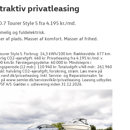
traktiv privatleasing
D.7 Tourer Style S fra 4.195 kr./md.
elig og fuldelektrisk.
er af plads. Masser af komfort. Masser af frihed.
Tourer Style S. Forbrug: 14,3 kWh/100 km. Rækkevidde: 677 km.
rlig CO2-ejerafgift: 460 kr. Privatleasing fra 4.195 kr./md. v.
0 km/år. Førstegangsydelse: 60.000 kr. Mindstepris i
ngsperiode (12 mdr.): 110.940 kr. Totaludgift v/48 mdr.: 261.960
kskl. halvårlig CO2-ejerafgift, forsikring, strøm. Læs mere på
wsf.dk/privatleasing. Inkl. Service- og Reparationsabn. Se
r på www.semler.dk/servicevilkår/privatleasing. Leasing udbydes
SF A/S. Gælder v. udlevering inden 31.12.2026.