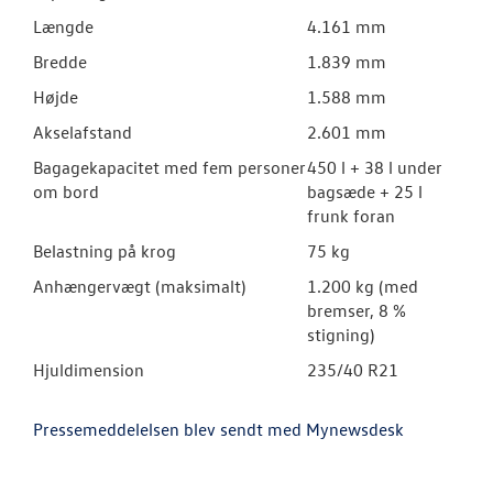
Længde
4.161 mm
Bredde
1.839 mm
Højde
1.588 mm
Akselafstand
2.601 mm
Bagagekapacitet med fem personer
450 l + 38 l under
om bord
bagsæde + 25 l
frunk foran
Belastning på krog
75 kg
Anhængervægt (maksimalt)
1.200 kg (med
bremser, 8 %
stigning)
Hjuldimension
235/40 R21
Pressemeddelelsen blev sendt med Mynewsdesk