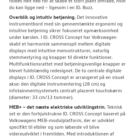
foldes helt ned for at skabe et stort plant område, hvor
du kan ligge ned – ligesom i en ID. Buzz.
Overblik og intuitiv betjening.
Det innovative
instrumentbord med sin gennemtænkte ergonomi og
intuitive betjening sikrer fokuseret opmærksomhed
under kørslen. I ID. CROSS Concept har Volkswagen
skabt et harmonisk sammenspil mellem digitale
displays med intuitive menustrukturer, naturlig
stemmestyring og knapper til direkte funktioner.
Multifunktionsrattet med betjeningsvenlige knapper er
blevet fuldstændig redesignet. De to centrale digitale
displays i ID. CROSS Concept er arrangeret på en visuel
akse: den digitale instrumentering (28 cm) og
infotainmentsystemets centralt placeret touchskærm
(diameter: 33 cm/13 tommer).
MEB+ – det næste elektriske udviklingstrin.
Teknisk
set er den forhjulstrukne ID. CROSS Concept baseret på
Volkswagens MEB-modulplatform, der er udviklet
specifikt til elbiler og som løbende vil blive
videreudviklet i fremtiden. Med introduktionen af