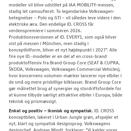
modeller vil blive udstillet på IAA MOBILITY-messen,
stadig let camoufleret. To legendariske Volkswagen-
betegnelser – Polo og GTI – vil således leve videre i den
elektriske æra. Den endelige ID. CROSS får
verdenspremiere i sommeren 2026.
Produktionsversionen af ID. EVERY1, som også bliver
vist på messen i München, men stadig i
konceptbilform, bliver et nyt højdepunkt i 2027". Alle
fire nye ID.-modeller er en del af en cross-brand
produktoffensiv fra Brand Group Core (SEAT & CUPRA,
ŠKODA, Volkswagen, Volkswagen Commercial Vehicles),
hvor koncernens volumen-mærker lancerer nye elbiler i
de små og mere prisbillige bilklasser. Brand Group Core
gør målrettet brug af synergier og stordriftsfordele for
at kunne tilbyde særligt attraktive elbiler i Europa, både
teknisk og prismæssigt.
Enkel og positiv – ikonisk og sympatisk.
ID. CROSS
konceptbilen, lakeret i Urban Jungle grøn, afspejler et
nyt, klart og sympatisk designsprog. Volkswagens
designchef, Andreas Mindt, forklarer: "Vi kalder vores