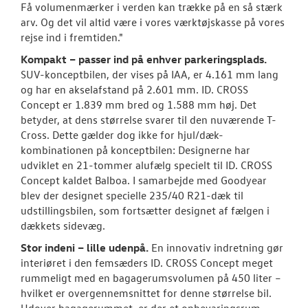
Få volumenmærker i verden kan trække på en så stærk
arv. Og det vil altid være i vores værktøjskasse på vores
rejse ind i fremtiden."
Kompakt – passer ind på enhver parkeringsplads.
SUV-konceptbilen, der vises på IAA, er 4.161 mm lang
og har en akselafstand på 2.601 mm. ID. CROSS
Concept er 1.839 mm bred og 1.588 mm høj. Det
betyder, at dens størrelse svarer til den nuværende T-
Cross. Dette gælder dog ikke for hjul/dæk-
kombinationen på konceptbilen: Designerne har
udviklet en 21-tommer alufælg specielt til ID. CROSS
Concept kaldet Balboa. I samarbejde med Goodyear
blev der designet specielle 235/40 R21-dæk til
udstillingsbilen, som fortsætter designet af fælgen i
dækkets sidevæg.
Stor indeni – lille udenpå.
En innovativ indretning gør
interiøret i den femsæders ID. CROSS Concept meget
rummeligt med en bagagerumsvolumen på 450 liter –
hvilket er overgennemsnittet for denne størrelse bil.