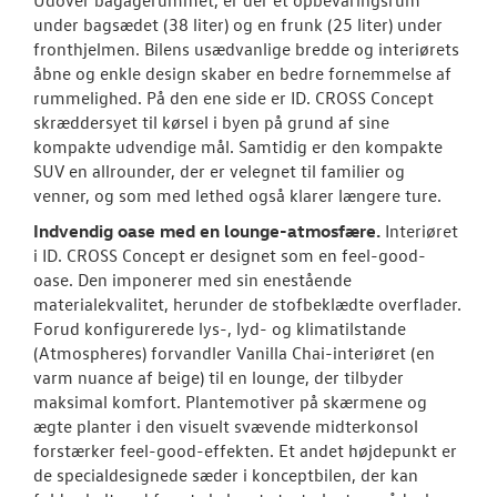
Udover bagagerummet, er der et opbevaringsrum
under bagsædet (38 liter) og en frunk (25 liter) under
fronthjelmen. Bilens usædvanlige bredde og interiørets
åbne og enkle design skaber en bedre fornemmelse af
rummelighed. På den ene side er ID. CROSS Concept
skræddersyet til kørsel i byen på grund af sine
kompakte udvendige mål. Samtidig er den kompakte
SUV en allrounder, der er velegnet til familier og
venner, og som med lethed også klarer længere ture.
Indvendig oase med en lounge-atmosfære.
Interiøret
i ID. CROSS Concept er designet som en feel-good-
oase. Den imponerer med sin enestående
materialekvalitet, herunder de stofbeklædte overflader.
Forud konfigurerede lys-, lyd- og klimatilstande
(Atmospheres) forvandler Vanilla Chai-interiøret (en
varm nuance af beige) til en lounge, der tilbyder
maksimal komfort. Plantemotiver på skærmene og
ægte planter i den visuelt svævende midterkonsol
forstærker feel-good-effekten. Et andet højdepunkt er
de specialdesignede sæder i konceptbilen, der kan