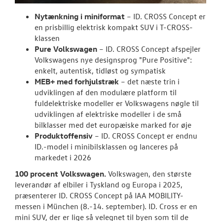
TILBEHØR
Nytænkning i miniformat
– ID. CROSS Concept er
en prisbillig elektrisk kompakt SUV i T-CROSS-
RESERVEDELE
klassen
Pure Volkswagen
– ID. CROSS Concept afspejler
NYHEDER
Volkswagens nye designsprog "Pure Positive":
enkelt, autentisk, tidløst og sympatisk
Tilmeld dig V
MEB+ med forhjulstræk
– det næste trin i
Danmarks nyh
udviklingen af den modulære platform til
fuldelektriske modeller er Volkswagens nøgle til
Aktuelt
udviklingen af elektriske modeller i de små
bilklasser med det europæiske marked for øje
OM OS
Produktoffensiv
– ID. CROSS Concept er endnu
ID.-model i minibilsklassen og lanceres på
markedet i 2026
JOB OG KARRI
100 procent Volkswagen.
Volkswagen, den største
leverandør af elbiler i Tyskland og Europa i 2025,
præsenterer ID. CROSS Concept på IAA MOBILITY-
messen i München (8.-14. september). ID. Cross er en
mini SUV, der er lige så velegnet til byen som til de