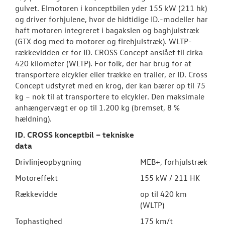
gulvet. Elmotoren i konceptbilen yder 155 kW (211 hk)
og driver forhjulene, hvor de hidtidige ID.-modeller har
haft motoren integreret i bagakslen og baghjulstræk
(GTX dog med to motorer og firehjulstræk). WLTP-
rækkevidden er for ID. CROSS Concept anslået til cirka
420 kilometer (WLTP). For folk, der har brug for at
transportere elcykler eller trække en trailer, er ID. Cross
Concept udstyret med en krog, der kan bærer op til 75
kg – nok til at transportere to elcykler. Den maksimale
anhængervægt er op til 1.200 kg (bremset, 8 %
hældning).
ID. CROSS konceptbil – tekniske
data
Drivlinjeopbygning
MEB+, forhjulstræk
Motoreffekt
155 kW / 211 HK
Rækkevidde
op til 420 km
(WLTP)
Tophastighed
175 km/t