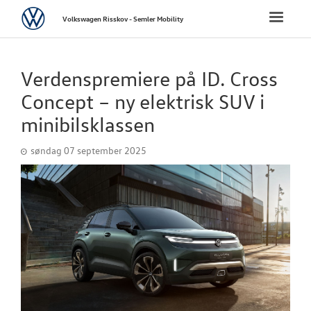
Volkswagen
Toggle
Volkswagen Risskov - Semler Mobility
naviga
FORSIDE
Verdenspremiere på ID. Cross
NYE PERSONBI
Concept – ny elektrisk SUV i
minibilsklassen
NYE VAREBILER
søndag 07 september 2025
BRUGTE BILER
CALIFORNIA C
VÆRKSTED
SKADECENTER