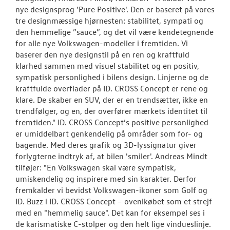
nye designsprog 'Pure Positive'. Den er baseret på vores
tre designmæssige hjørnesten: stabilitet, sympati og
den hemmelige ”sauce”, og det vil være kendetegnende
for alle nye Volkswagen-modeller i fremtiden. Vi
baserer den nye designstil på en ren og kraftfuld
klarhed sammen med visuel stabilitet og en positiv,
sympatisk personlighed i bilens design. Linjerne og de
kraftfulde overflader på ID. CROSS Concept er rene og
klare. De skaber en SUV, der er en trendsætter, ikke en
trendfølger, og en, der overfører mærkets identitet til
fremtiden." ID. CROSS Concept’s positive personlighed
er umiddelbart genkendelig på områder som for- og
bagende. Med deres grafik og 3D-lyssignatur giver
forlygterne indtryk af, at bilen 'smiler'. Andreas Mindt
tilføjer: "En Volkswagen skal være sympatisk,
umiskendelig og inspirere med sin karakter. Derfor
fremkalder vi bevidst Volkswagen-ikoner som Golf og
ID. Buzz i ID. CROSS Concept – ovenikøbet som et strejf
med en "hemmelig sauce". Det kan for eksempel ses i
de karismatiske C-stolper og den helt lige vindueslinje.