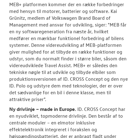
MEB+ platformen kommer der en række forbedringer
med hensyn til motorer, batterier og software. Kai
Grünitz, medlem af Volkswagen Brand Board of
Management med ansvar for udvikling, siger: "MEB får
en ny softwaregeneration fra næste år, hvilket
medfører en mærkbar funktionel forbedring af bilens
systemer. Denne videreudvikling af MEB-platformen
giver mulighed for at tilbyde en række funktioner og
udstyr, som du normalt finder i større biler, såsom den
videreudviklede Travel Assist. MEB+ er således den
tekniske nøgle til at udvikle og tilbyde elbiler som
produktionsversionen af ID. CROSS Concept og den nye
ID. Polo og udstyre dem med teknologier, der er over
det sædvanlige for en bil i denne klasse, men til
attraktive priser".
Ny drivlinje – made in Europe.
ID. CROSS Concept har
en nyudviklet, topmoderne drivlinje. Den består af to
centrale moduler – en elmotor inklusive
effektelektronik integreret i forakslen og
højspændingsbatteriet, der er anbragt fladt under