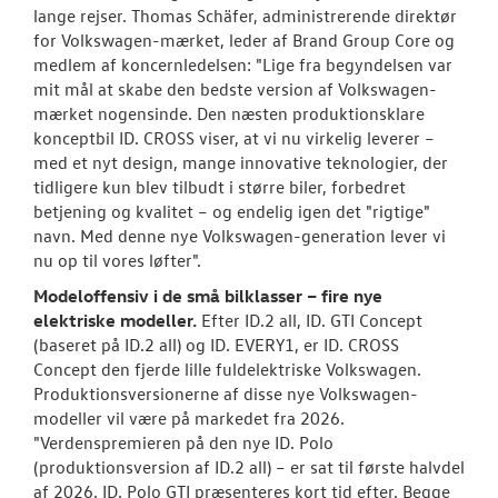
lange rejser. Thomas Schäfer, administrerende direktør
for Volkswagen-mærket, leder af Brand Group Core og
medlem af koncernledelsen: "Lige fra begyndelsen var
mit mål at skabe den bedste version af Volkswagen-
mærket nogensinde. Den næsten produktionsklare
konceptbil ID. CROSS viser, at vi nu virkelig leverer –
med et nyt design, mange innovative teknologier, der
tidligere kun blev tilbudt i større biler, forbedret
betjening og kvalitet – og endelig igen det "rigtige"
navn. Med denne nye Volkswagen-generation lever vi
nu op til vores løfter".
Modeloffensiv i de små bilklasser – fire nye
elektriske modeller.
Efter ID.2 all, ID. GTI Concept
(baseret på ID.2 all) og ID. EVERY1, er ID. CROSS
Concept den fjerde lille fuldelektriske Volkswagen.
Produktionsversionerne af disse nye Volkswagen-
modeller vil være på markedet fra 2026.
"Verdenspremieren på den nye ID. Polo
(produktionsversion af ID.2 all) – er sat til første halvdel
af 2026. ID. Polo GTI præsenteres kort tid efter. Begge