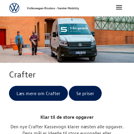
Volkswagen
Toggle
Volkswagen Risskov - Semler Mobility
naviga
FORSIDE
NYE PERSONBI
NYE VAREBILER
Bestil prøvetu
Crafter
ErhvervsCente
Læs mere om Crafter
Se priser
Modeller
ID. Buzz Car
Klar til de store opgaver
Caddy Cargo
Den nye Crafter Kassevogn klarer næsten alle opgaver.
Dens mål er ideelle til store europaller eller