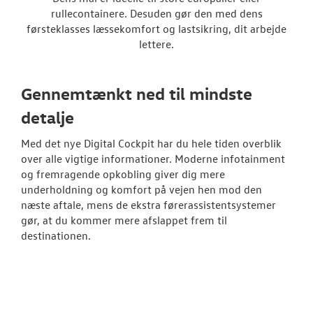
Vans
rullecontainere. Desuden gør den med dens
førsteklasses læssekomfort og lastsikring, dit arbejde
Crafter
lettere.
Transporter
Gennemtænkt ned til mindste
Amarok
detalje
e-Transporte
Med det nye Digital Cockpit har du hele tiden overblik
over alle vigtige informationer. Moderne infotainment
Transporter 
og fremragende opkobling giver dig mere
underholdning og komfort på vejen hen mod den
Finansiering
næste aftale, mens de ekstra førerassistentsystemer
gør, at du kommer mere afslappet frem til
Byg din Volks
destinationen.
Book en salgs
Garanti