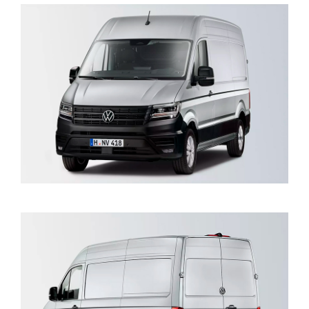
BRUGTE BILER
CALIFORNIA C
VÆRKSTED
SKADECENTER
TILBEHØR
RESERVEDELE
NYHEDER
OM OS
JOB OG KARRI