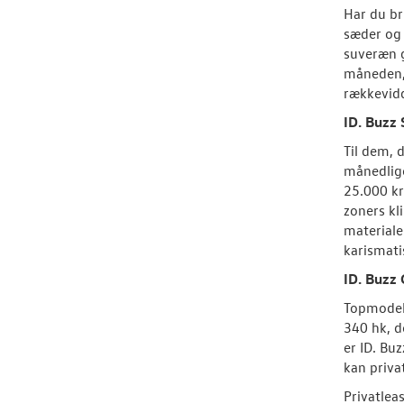
Har du br
sæder og 
suveræn g
måneden, 
rækkevid
ID. Buzz 
Til dem, 
månedlige
25.000 kr
zoners kl
materiale
karismati
ID. Buzz
Topmodel
340 hk, de
er ID. Bu
kan priva
Privatlea