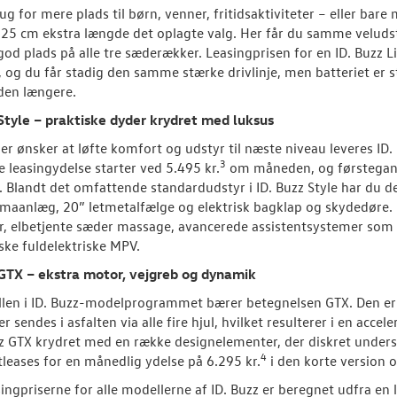
ug for mere plads til børn, venner, fritidsaktiviteter – eller bar
25 cm ekstra længde det oplagte valg. Her får du samme veluds
od plads på alle tre sæderækker. Leasingprisen for en ID. Buzz Lif
og du får stadig den samme stærke drivlinje, men batteriet er 
den længere.
Style – praktiske dyder krydret med luksus
der ønsker at løfte komfort og udstyr til næste niveau leveres ID. 
3
 leasingydelse starter ved 5.495 kr.
om måneden, og førstegangs
. Blandt det omfattende standardudstyr i ID. Buzz Style har du d
imaanlæg, 20” letmetalfælge og elektrisk bagklap og skydedøre. 
r, elbetjente sæder massage, avancerede assistentsystemer som de
ske fuldelektriske MPV.
 GTX – ekstra motor, vejgreb og dynamik
len i ID. Buzz-modelprogrammet bærer betegnelsen GTX. Den er
r sendes i asfalten via alle fire hjul, hvilket resulterer i en acc
zz GTX krydret med en række designelementer, der diskret unders
4
tleases for en månedlig ydelse på 6.295 kr.
i den korte version o
singpriserne for alle modellerne af ID. Buzz er beregnet udfra e