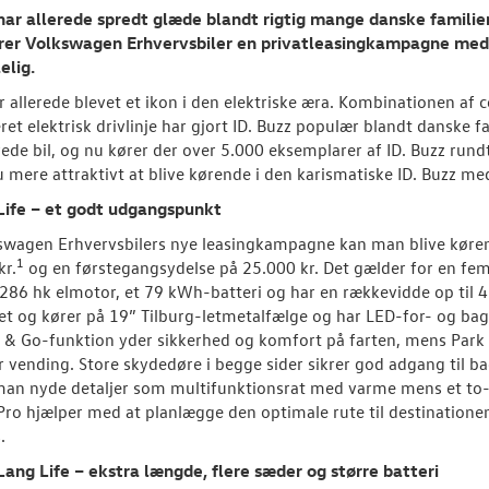
har allerede spredt glæde blandt rigtig mange danske familie
rer Volkswagen Erhvervsbiler en privatleasingkampagne med p
elig.
er allerede blevet et ikon i den elektriske æra. Kombinationen af 
eret elektrisk drivlinje har gjort ID. Buzz populær blandt danske f
rede bil, og nu kører der over 5.000 eksemplarer af ID. Buzz run
 mere attraktivt at blive kørende i den karismatiske ID. Buzz med
 Life – et godt udgangspunkt
wagen Erhvervsbilers nye leasingkampagne kan man blive køren
1
kr.
og en førstegangsydelse på 25.000 kr. Det gælder for en fem
 286 hk elmotor, et 79 kWh-batteri og har en rækkevidde op til 455
et og kører på 19” Tilburg-letmetalfælge og har LED-for- og bag
& Go-funktion yder sikkerhed og komfort på farten, mens Park A
 vending. Store skydedøre i begge sider sikrer god adgang til ba
man nyde detaljer som multifunktionsrat med varme mens et to
Pro hjælper med at planlægge den optimale rute til destinationen 
.
Lang Life – ekstra længde, flere sæder og større batteri