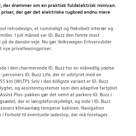
r, der drømmer om en praktisk fuldelektrisk minivan.
riser, der gør det elektriske rugbrød endnu mere
cool retrodesign, et rummeligt og fleksibelt interiør og
amilier. I juli måned var ID. Buzz den femte mest
dt på de danske veje. Nu gør Volkswagen Erhvervsbiler
 nye privatleasingpriser.
de i den charmerende ID. Buzz for en månedlig ydelse
-personers ID. Buzz Life, der er udstyret med en
 km (WLTP). Selv i den billigste variant er ID. Buzz
lygter, og assistentsystemer som den adaptive fartpilot
ssist Plus-pakken gør det nemt at parkere ID. Buzz i
gsædet, der er længdeforskydeligt, og inde i ID. Buzz
-zoners klimaanlæg temperer kabinen. Navigation
i forhold til eventuelle ladestop, der må foretages