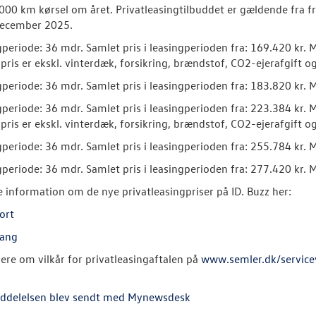
.000 km kørsel om året. Privatleasingtilbuddet er gældende fra f
December 2025.
gperiode: 36 mdr. Samlet pris i leasingperioden fra: 169.420 kr. 
 pris er ekskl. vinterdæk, forsikring, brændstof, CO2-ejerafgift o
gperiode: 36 mdr. Samlet pris i leasingperioden fra: 183.820 kr. 
gperiode: 36 mdr. Samlet pris i leasingperioden fra: 223.384 kr. 
 pris er ekskl. vinterdæk, forsikring, brændstof, CO2-ejerafgift o
gperiode: 36 mdr. Samlet pris i leasingperioden fra: 255.784 kr. 
gperiode: 36 mdr. Samlet pris i leasingperioden fra: 277.420 kr. 
 information om de nye privatleasingpriser på ID. Buzz her:
ort
Lang
gere om vilkår for privatleasingaftalen på
www.semler.dk/servicev
ddelelsen blev sendt med Mynewsdesk