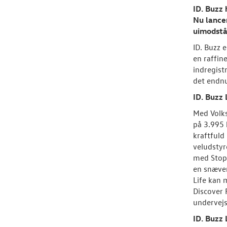
ID. Buzz 
Nu lance
uimodstå
ID. Buzz 
en raffin
indregist
det endnu
ID. Buzz
Med Volks
på 3.995 
kraftfuld
veludstyr
med Stop 
en snæver
Life kan 
Discover 
undervejs
ID. Buzz 