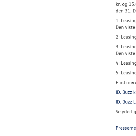
kr. og 15
den 31. 
1: Leasin
Den viste
2: Leasin
3: Leasin
Den viste
4: Leasin
5: Leasin
Find mere
ID. Buzz k
ID. Buzz 
Se yderli
Presseme