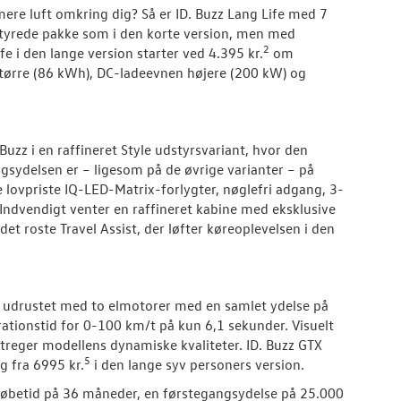
e mere luft omkring dig? Så er ID. Buzz Lang Life med 7
tyrede pakke som i den korte version, men med
2
e i den lange version starter ved 4.395 kr.
om
større (86 kWh), DC-ladeevnen højere (200 kW) og
Buzz i en raffineret Style udstyrsvariant, hvor den
ydelsen er – ligesom på de øvrige varianter – på
e lovpriste IQ-LED-Matrix-forlygter, nøglefri adgang, 3-
Indvendigt venter en raffineret kabine med eksklusive
t roste Travel Assist, der løfter køreoplevelsen i den
 udrustet med to elmotorer med en samlet ydelse på
elerationstid for 0-100 km/t på kun 6,1 sekunder. Visuelt
treger modellens dynamiske kvaliteter. ID. Buzz GTX
5
g fra 6995 kr.
i den lange syv personers version.
n løbetid på 36 måneder, en førstegangsydelse på 25.000