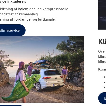
ice inkluderer:
kiftning af kølemiddel og kompressorolie
hedstest af klimaanlæg
sning af fordamper og luftkanaler
klimaservice
Kl
Over
klim
klim
Klim
B