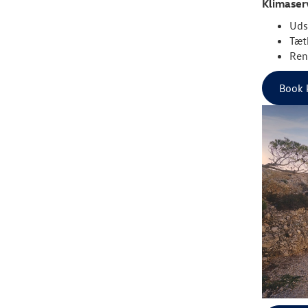
Klimaserv
Uds
Tæt
Ren
Book 