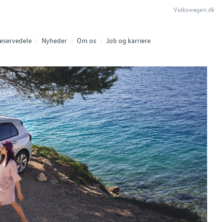
Volkswagen.dk
eservedele
Nyheder
Om os
Job og karriere