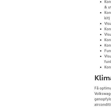
Kon
& u
Kont
kit)
Visu
Kon
Vis
Kon
Kont
Fun
Vis
fun
Kon
Klim
Få optima
Volkswage
genopfyld
aircondit