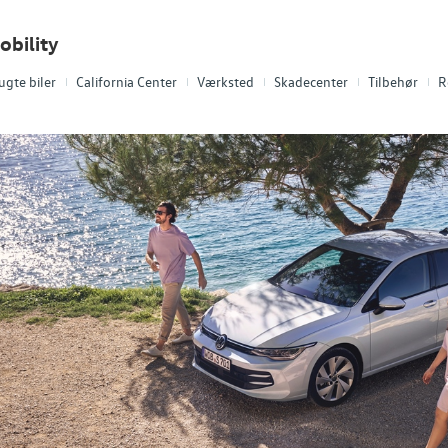
obility
ugte biler
California Center
Værksted
Skadecenter
Tilbehør
R