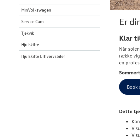
MinVolkswagen
Er d
Service Cam
Tjekvik
Klar t
Hjulskifte
Når solen
række vig
Hjulskifte Erhvervsbiler
en profes
Sommertj
Book 
Dette tje
Kon
Visu
Vis