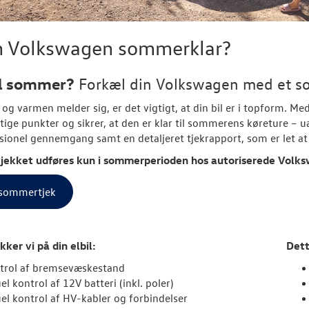
in Volkswagen sommerklar?
il sommer?
Forkæl din
Volkswagen
med et s
 og varmen melder sig, er det vigtigt, at din bil er i topform. Me
tige punkter og sikrer, at den er klar til sommerens køreture – uan
sionel gennemgang samt en detaljeret tjekrapport, som er let at 
ekket udføres kun i sommerperioden hos autoriserede
Volks
sommertjek
kker vi på din elbil:
Dett
trol af bremsevæskestand
el kontrol af 12V batteri (inkl. poler)
uel kontrol af HV-kabler og forbindelser