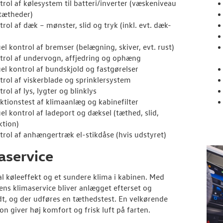
trol af kølesystem til batteri/inverter (væskeniveau
tætheder)
rol af dæk – mønster, slid og tryk (inkl. evt. dæk-
el kontrol af bremser (belægning, skiver, evt. rust)
trol af undervogn, affjedring og ophæng
uel kontrol af bundskjold og fastgørelser
trol af viskerblade og sprinklersystem
rol af lys, lygter og blinklys
ktionstest af klimaanlæg og kabinefilter
uel kontrol af ladeport og dæksel (tæthed, slid,
ktion)
trol af anhængertræk el-stikdåse (hvis udstyret)
aservice
l køleeffekt og et sundere klima i kabinen. Med
ns klimaservice bliver anlægget efterset og
t, og der udføres en tæthedstest. En velkørende
ion giver høj komfort og frisk luft på farten.