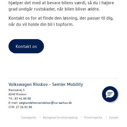
hjælper det med at bevare bilens værdi, så du i højere
grad undgår rustskader, når bilen bliver ældre.
Vejhjælp
Kontakt os for at finde den løsning, der passer til dig,
Biludlejning
når du vil holde din bil i topform.
Hente/bringe
Kontakt os
Lånecykel
Dækopbevar
Fælgerep
Volkswagen Risskov - Semler Mobility
Book tid til 
Ravnsøvej 5
8240 Risskov
Rustbeskytte
Tlf.:
87 41 85 00
E-mail:
salgkundehenvendelser@vw-aarhus.dk
CVR: 27 26 81 88
Synstjek
Cookiepolitik
Betingelser for online booking
Privatlivspolitik
Kontakt
Klimarens