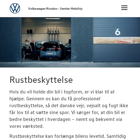
Volkswagen
Toggle
Volkswagen Risskov - Semler Mobility
naviga
FORSIDE
NYE PERSONBI
NYE VAREBILER
BRUGTE BILER
Rustbeskyttelse
Hvis du vil holde din bil i topform, er vi klar til at
CALIFORNIA C
hjælpe. Gennem os kan du få professionel
rustbeskyttelse, så det danske vejr, vejsalt og fugt ikke
VÆRKSTED
får lov til at sætte sine spor. Vi sørger for, at din bil er
bedre beskyttet i hverdagen – nemt og bekvemt via
Bestil tid på 
vores værksted.
Rustbeskyttelse kan forlænge bilens levetid. Samtidig
Koncepter og 