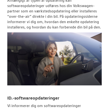
Afhængigt af typen af opdatering kan
Tjekvik
softwareopdateringer udføres hos din
Volkswagen
-
partner som en værkstedsopdatering eller installeres
Hjulskifte
“over-the-air” direkte i din bil. På opdateringssiderne
informerer vi dig om, hvordan den enkelte opdatering
Hjulskifte Erh
installeres, og hvordan du kan forberede din bil på den.
SKADECENTER
TILBEHØR
RESERVEDELE
NYHEDER
OM OS
ID.-softwareopdateringer
JOB OG KARRI
Vi informerer dig om softwareopdateringer