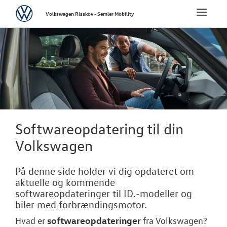
Volkswagen
Toggle
Volkswagen Risskov - Semler Mobility
naviga
FORSIDE
NYE PERSONBI
NYE VAREBILER
BRUGTE BILER
Softwareopdatering til din
Volkswagen
CALIFORNIA C
På denne side holder vi dig opdateret om
VÆRKSTED
aktuelle og kommende
softwareopdateringer til ID.-modeller og
Bestil tid på 
biler med forbrændingsmotor.
softwareopdateringer
Hvad er
fra
Volkswagen
?
Koncepter og 