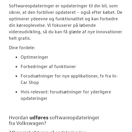
Softwareopdateringer er opdateringer til din bil, som
Volkswagen Se
sikrer, at den forbliver opdateret – også efter købet. De
optimerer ydeevne og funktionalitet og kan forbedre
Service 5+ til e
din køreoplevelse. Vi fokuserer på løbende
videreudvikling, så du kan få glæde af nye innovationer
Volkswagen Er
helt gratis.
Service 5+
Dine fordele:
Serviceabonn
Optimeringer
Forbedringer af funktioner
Softwareopda
Forudsætninger for nye applikationer, fx fra In-
Velkomstpakke 
Car Shop
Hvis relevant: forudsætninger for yderligere
VW Connect
opdateringer
MinVolkswage
udføres
Hvordan
softwareopdateringer
Service Cam
fra
Volkswagen
?