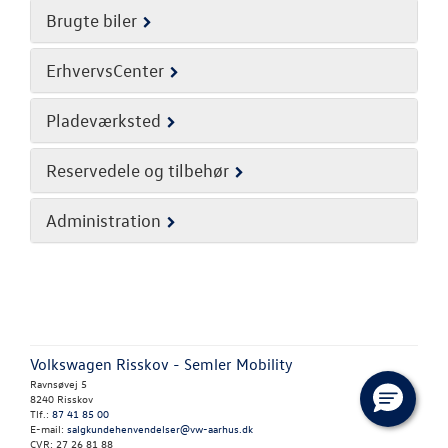
TILBEHØR
Brugte biler
RESERVEDELE
ErhvervsCenter
NYHEDER
Pladeværksted
OM OS
Reservedele og tilbehør
Personale
Administration
Kontakt
Forbrugerkla
Betingelser
Volkswagen Risskov - Semler Mobility
Ravnsøvej 5
Samtykke
8240 Risskov
Tlf.:
87 41 85 00
E-mail:
salgkundehenvendelser@vw-aarhus.dk
JOB OG KARRI
CVR: 27 26 81 88