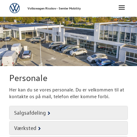
Volkswagen
Toggle
Volkswagen Risskov - Semler Mobility
naviga
FORSIDE
NYE PERSONBI
NYE VAREBILER
BRUGTE BILER
Personale
Her kan du se vores personale. Du er velkommen til at
CALIFORNIA C
kontakte os på mail, telefon eller komme forbi.
VÆRKSTED
Salgsafdeling
SKADECENTER
Værksted